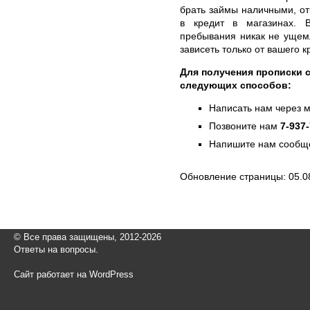
брать займы наличными, от
в кредит в магазинах. 
пребывания никак не ущем
зависеть только от вашего к
Для получения прописки 
следующих способов:
Написать нам через 
Позвоните нам
7-937
Напишите нам сообще
Обновление страницы: 05.0
© Все права защищены, 2012-2026
Ответы на вопросы.
Сайт работает на WordPress